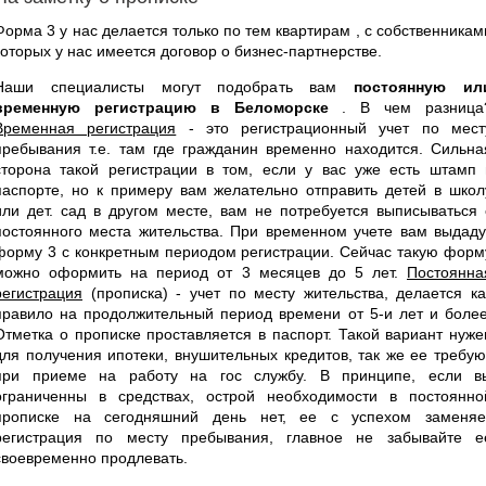
Форма 3 у нас делается только по тем квартирам , с собственникам
которых у нас имеется договор о бизнес-партнерстве.
Наши специалисты могут подобрать вам
постоянную ил
временную регистрацию в Беломорске
. В чем разница
Временная регистрация
- это регистрационный учет по мест
пребывания т.е. там где гражданин временно находится. Сильна
сторона такой регистрации в том, если у вас уже есть штамп 
паспорте, но к примеру вам желательно отправить детей в школ
или дет. сад в другом месте, вам не потребуется выписываться 
постоянного места жительства. При временном учете вам выдаду
форму 3 с конкретным периодом регистрации. Сейчас такую форм
можно оформить на период от 3 месяцев до 5 лет.
Постоянна
регистрация
(прописка) - учет по месту жительства, делается ка
правило на продолжительный период времени от 5-и лет и более
Отметка о прописке проставляется в паспорт. Такой вариант нуже
для получения ипотеки, внушительных кредитов, так же ее требую
при приеме на работу на гос службу. В принципе, если в
ограниченны в средствах, острой необходимости в постоянно
прописке на сегодняшний день нет, ее с успехом заменяе
регистрация по месту пребывания, главное не забывайте е
своевременно продлевать.