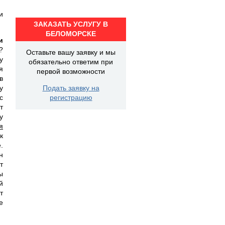
и
ЗАКАЗАТЬ УСЛУГУ В
БЕЛОМОРСКЕ
и
?
Оставьте вашу заявку и мы
у
обязательно ответим при
я
первой возможности
в
у
Подать заявку на
с
регистрацию
т
у
я
к
.
н
т
ы
й
т
е