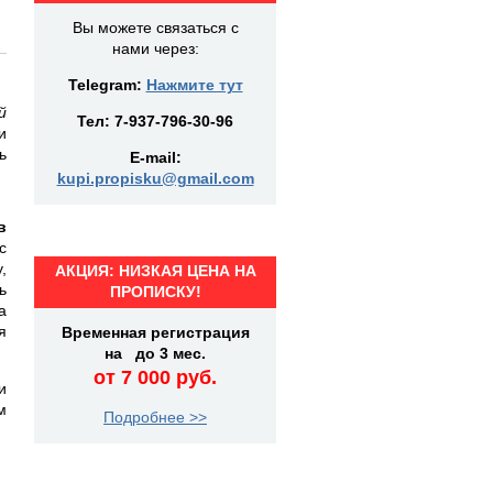
Вы можете связаться с
нами через:
Telegram:
Нажмите тут
й
Тел:
7-937-796-30-96
и
ь
E-mail:
kupi.propisku@gmail.com
в
с
,
АКЦИЯ: НИЗКАЯ ЦЕНА НА
ь
ПРОПИСКУ!
а
я
Временная регистрация
на до 3 мес.
от 7 000 руб.
и
м
Подробнее >>