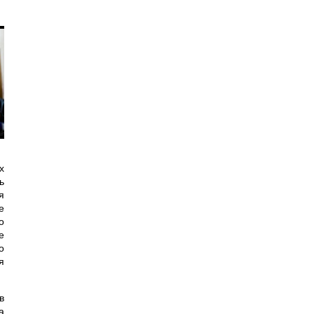
х
ь
я
е
о
е
о
я
в
а