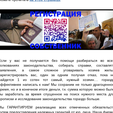
Если у вас не получается без помощи разбираться во все
толкованиях законодательства, собирать справки, составлят
заявления, а самое сложное уговаривать хозяев жиль
зарегистрировать вас, один за одним получая отказ, пока н
найдется 1 из сотен тот самый, нужный хозяин.... горазд
эффективнее написать к нам! Мы сохраним не только драгоценно
время, но и в конечном итоге деньги, т.к. сумма которую можно был
бы заработать за время спущенное на поиск нужного места дл
прописки и исследование законодательства гораздо больше.
Мы ГАРАНТИРУЕМ реализацию всех отмеченных обязательст
путем предоставления надежных гарантий от юр. лица. Наша фирм