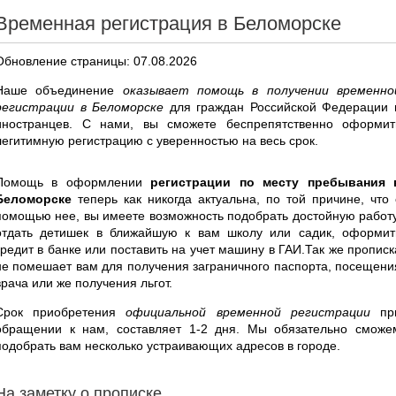
Временная регистрация в Беломорске
Обновление страницы: 07.08.2026
Наше объединение
оказывает помощь в получении временно
регистрации в Беломорске
для граждан Российской Федерации 
иностранцев. С нами, вы сможете беспрепятственно оформит
легитимную регистрацию с уверенностью на весь срок.
Помощь в оформлении
регистрации по месту пребывания 
Беломорске
теперь как никогда актуальна, по той причине, что 
помощью нее, вы имеете возможность подобрать достойную работу
отдать детишек в ближайшую к вам школу или садик, оформит
кредит в банке или поставить на учет машину в ГАИ.Так же прописк
не помешает вам для получения заграничного паспорта, посещени
врача или же получения льгот.
Срок приобретения
официальной временной регистрации
пр
обращении к нам, составляет 1-2 дня. Мы обязательно сможе
подобрать вам несколько устраивающих адресов в городе.
На заметку о прописке