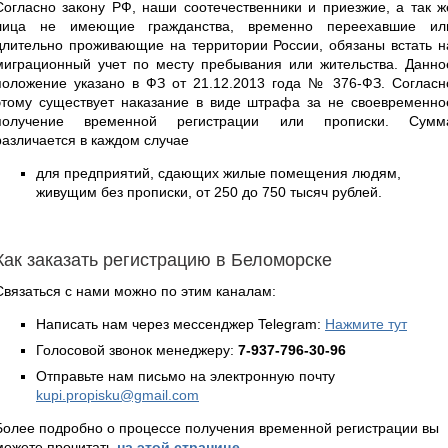
Согласно закону РФ, наши соотечественники и приезжие, а так ж
лица не имеющие гражданства, временно переехавшие ил
длительно проживающие на территории России, обязаны встать н
миграционный учет по месту пребывания или жительства. Данно
положение указано в ФЗ от 21.12.2013 года № 376-ФЗ. Согласн
этому существует наказание в виде штрафа за не своевременно
получение временной регистрации или прописки. Сумм
различается в каждом случае
для предприятий, сдающих жилые помещения людям,
живущим без прописки, от 250 до 750 тысяч рублей.
Как заказать регистрацию в Беломорске
Связаться с нами можно по этим каналам:
Написать нам через мессенджер Telegram:
Нажмите тут
Голосовой звонок менеджеру:
7-937-796-30-96
Отправьте нам письмо на электронную почту
kupi.propisku@gmail.com
Более подробно о процессе получения временной регистрации вы
можете прочитать
на этой странице